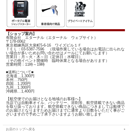
【ショップ案内】
有限会社 エターナル（エターナル ウェブサイト）
〒178-0062
東京都練馬区大泉町5-6-16 ワイズビル１Ｆ
ＴＥＬ：03-5387-7596 （現場作業している場合はお電話に出られな
い場合が多いためお問い合わせはメールにてお願いします）
営業日：月～火・木～日（定休日：水曜日）
（その他イベント開催時 臨時休業となる場合があります）
営業時間：11時～19時
■送料について■
北海道…1,300円
本州…750円
四国…1,200円
九州…1,300円
沖縄県…1,400円
【航空便でのお届けとなる地域のお客様へ】
当店では自動車オイル、バッテリー、溶剤等、航空搭載できない商品
を取り扱っております。航空搭載できない商品につきましては船便で
のお届けとなりますためお届けまでに通常より日数をいただく事がご
ざいますので予めご了承下さいますようお願い致します
お店のトップへ戻る