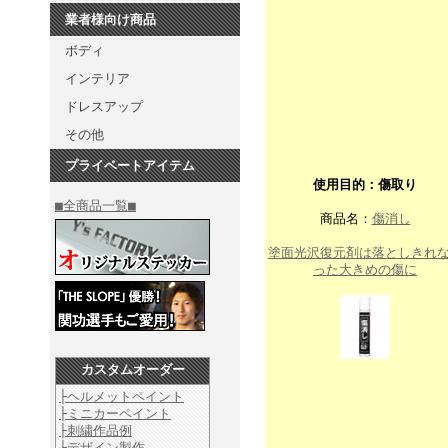
業者様向け商品
ボディ
インテリア
ドレスアップ
その他
プライベートアイテム
使用目的：傷取り
■全商品一覧■
商品名：
傷消し
塗面光沢復元剤は落としきれ
った大きめの傷に
カスタムオーダー
├ヘルメットペイント
├ミニカーペイント
├刺繍作品例
├デザイン製作