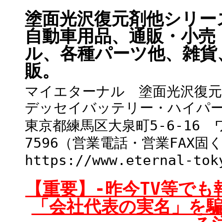
塗面光沢復元剤他シリー
自動車用品、通販・小売
ル、各種パーツ他、雑貨
販。
マイエターナル 塗面光沢復
デッセイバッテリー・ハイパ
東京都練馬区大泉町5-6-16 ワイ
7596（営業電話・営業FAX
https://www.eternal-tok
【重要】-昨今TV等で
「会社代表の実名」を