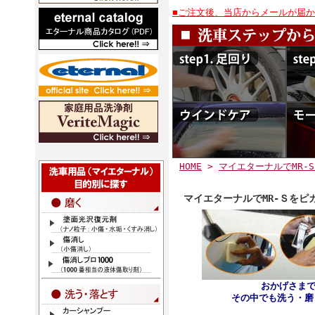
■ご注文後、当店からメールが届
HOME
>
マイエターナルでMR-
マイエターナルでMR-Ｓをピ
おかげさま
その中でも洗う・磨