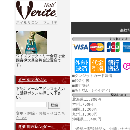
ネイルサロン ヴェリテ
-------------------
商標登
ワイズファクトリー全店は全
国盲導犬基金募金設置店で
す。
■クレジットカード決済
メールマガジン
■代金引換
■銀行振込
下記にメールアドレスを入力
■あと払い（ペイディ）
し登録ボタンを押して下さ
い。
北海道…1,300円
本州…750円
四国…1,200円
変更・解除・お知らせはこち
九州…1,300円
ら >>
沖縄県…1,400円
営業日カレンダー
ご希望の配達時間をご指定いただ