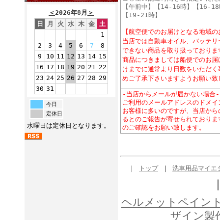
【午前中】【14-16時】【16-18
＜
2026年8月
＞
【19-21時】
日
月
火
水
木
金
土
【航空便でのお届けとなる地域の
1
当店では自動車オイル、バッテリ
2
3
4
5
6
7
8
できない商品を取り扱っておりま
9
10
11
12
13
14
15
商品につきましては船便でのお届
16
17
18
19
20
21
22
けまでに通常より日数をいただく
23
24
25
26
27
28
29
めご了承下さいますようお願い致
30
31
-当店からメールが届かない場合-
ご利用のメールアドレスのドメインが「y
今日
お客様に多いのですが、当店から
定休日
るとのご報告が寄せられておりま
水曜日は定休日となります。
のご確認をお願い致します。
｜
トップ
｜
洗車用品マイエ
ヘルメットペイン
ザイン製