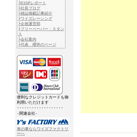
├D1GPレポート
├社長ブログ
├雑誌掲載記事紹介
├ワイズレーシング
├企画運営部
├フリーペーパー：スタン
ス
├会社案内
├代表 櫻井のページ
便利なクレジットカードも御
利用いただけます
-------------------
-関連会社-
車の事ならワイズファクトリ
ーへ