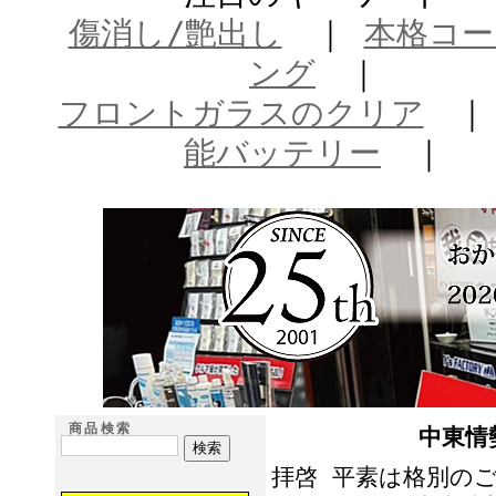
傷消し/艶出し
｜
本格コー
ング
｜
フロントガラスのクリア
能バッテリー
｜
商品検索
中東情
拝啓 平素は格別の