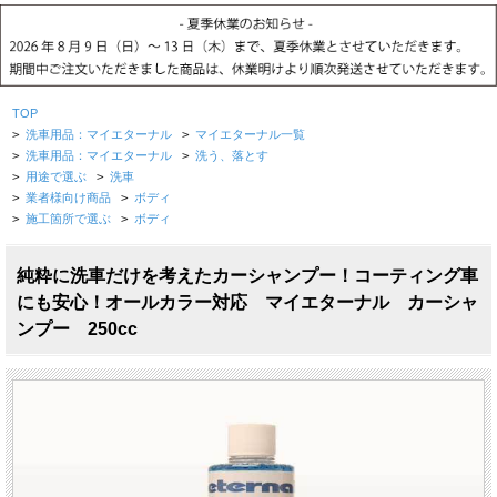
TOP
>
洗車用品：マイエターナル
>
マイエターナル一覧
>
洗車用品：マイエターナル
>
洗う、落とす
>
用途で選ぶ
>
洗車
>
業者様向け商品
>
ボディ
>
施工箇所で選ぶ
>
ボディ
純粋に洗車だけを考えたカーシャンプー！コーティング車
にも安心！オールカラー対応 マイエターナル カーシャ
ンプー 250cc