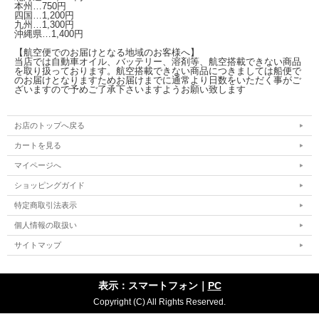
本州…750円
四国…1,200円
九州…1,300円
沖縄県…1,400円
【航空便でのお届けとなる地域のお客様へ】
当店では自動車オイル、バッテリー、溶剤等、航空搭載できない商品
を取り扱っております。航空搭載できない商品につきましては船便で
のお届けとなりますためお届けまでに通常より日数をいただく事がご
ざいますので予めご了承下さいますようお願い致します
お店のトップへ戻る
カートを見る
マイページへ
ショッピングガイド
特定商取引法表示
個人情報の取扱い
サイトマップ
表示：スマートフォン｜
PC
Copyright (C) All Rights Reserved.