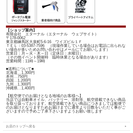
【ショップ案内】
有限会社 エターナル（エターナル ウェブサイト）
〒178-0062
東京都練馬区大泉町5-6-16 ワイズビル１Ｆ
ＴＥＬ：03-5387-7596 （現場作業している場合はお電話に出られな
い場合が多いためお問い合わせはメールにてお願いします）
営業日：月～火・木～日（定休日：水曜日）
（その他イベント開催時 臨時休業となる場合があります）
営業時間：11時～19時
■送料について■
北海道…1,300円
本州…750円
四国…1,200円
九州…1,300円
沖縄県…1,400円
【航空便でのお届けとなる地域のお客様へ】
当店では自動車オイル、バッテリー、溶剤等、航空搭載できない商品
を取り扱っております。航空搭載できない商品につきましては船便で
のお届けとなりますためお届けまでに通常より日数をいただく事がご
ざいますので予めご了承下さいますようお願い致します
お店のトップへ戻る