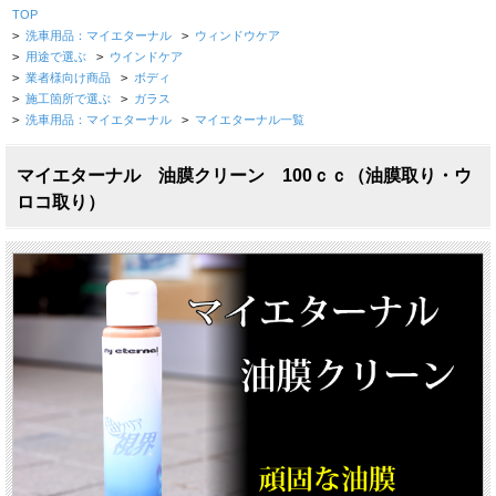
TOP
>
洗車用品：マイエターナル
>
ウィンドウケア
>
用途で選ぶ
>
ウインドケア
>
業者様向け商品
>
ボディ
>
施工箇所で選ぶ
>
ガラス
>
洗車用品：マイエターナル
>
マイエターナル一覧
マイエターナル 油膜クリーン 100ｃｃ（油膜取り・ウ
ロコ取り）