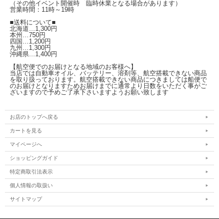
（その他イベント開催時 臨時休業となる場合があります）
営業時間：11時～19時
■送料について■
北海道…1,300円
本州…750円
四国…1,200円
九州…1,300円
沖縄県…1,400円
【航空便でのお届けとなる地域のお客様へ】
当店では自動車オイル、バッテリー、溶剤等、航空搭載できない商品
を取り扱っております。航空搭載できない商品につきましては船便で
のお届けとなりますためお届けまでに通常より日数をいただく事がご
ざいますので予めご了承下さいますようお願い致します
お店のトップへ戻る
カートを見る
マイページへ
ショッピングガイド
特定商取引法表示
個人情報の取扱い
サイトマップ