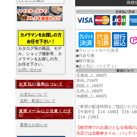
商標登
カタログ等の商品、モデ
■クレジットカード決済
ル、ショップ撮影等、カ
■代金引換
メラマンをお探しの方、
■銀行振込
お任せ下さい。
■あと払い（ペイディ）
お問い合わせ
北海道…1,300円
本州…750円
お支払い送料について
四国…1,200円
九州…1,300円
お支払について
沖縄県…1,400円
送料・配送について
ご希望の配達時間をご指定いただ
迷惑メールにご注意くださ
【午前中】【14-16時】【16-18
い
【19-21時】
重要なお知らせ
【航空便でのお届けとなる地域の
当店では自動車オイル、バッテリ