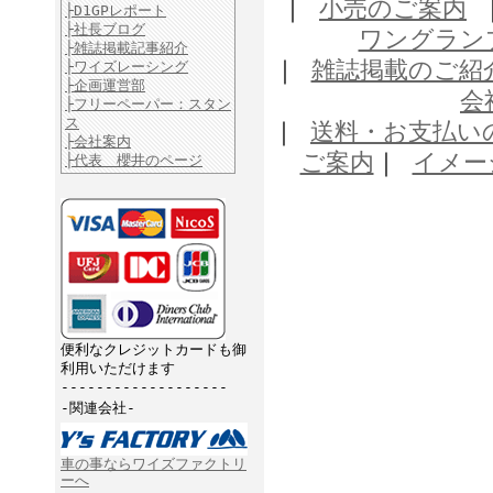
｜
小売のご案内
├D1GPレポート
├社長ブログ
ワングラン
├雑誌掲載記事紹介
｜
雑誌掲載のご紹
├ワイズレーシング
├企画運営部
会
├フリーペーパー：スタン
ス
｜
送料・お支払い
├会社案内
ご案内
｜
イメー
├代表 櫻井のページ
便利なクレジットカードも御
利用いただけます
-------------------
-関連会社-
車の事ならワイズファクトリ
ーへ