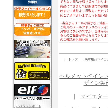
できない商品を取り扱っておりま
情報館
商品につきましては船便でのお届
けまでに通常より日数をいただく
めご了承下さいますようお願い致
-当店からメールが届かない場合-
ご利用のメールアドレスのドメインが「y
お客様に多いのですが、当店から
るとのご報告が寄せられておりま
のご確認をお願い致します。
｜
トップ
｜
洗車用品マイエ
ヘルメットペイン
ザイン製
｜
マイエター
├イベントレポート