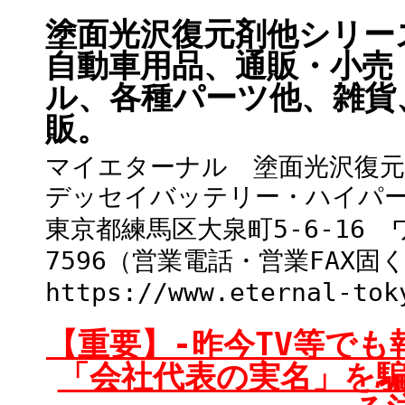
塗面光沢復元剤他シリー
自動車用品、通販・小売
ル、各種パーツ他、雑貨
販。
マイエターナル 塗面光沢復
デッセイバッテリー・ハイパ
東京都練馬区大泉町5-6-16 ワイ
7596（営業電話・営業FAX
https://www.eternal-tok
【重要】-昨今TV等で
「会社代表の実名」を