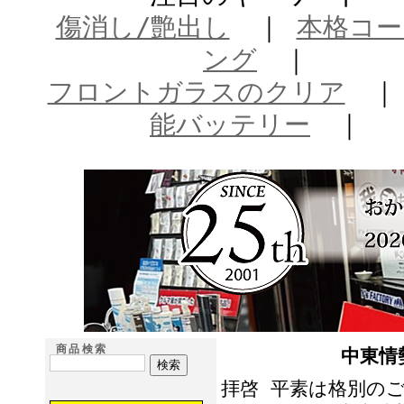
傷消し/艶出し
｜
本格コー
ング
｜
フロントガラスのクリア
能バッテリー
｜
商品検索
中東情
拝啓 平素は格別の