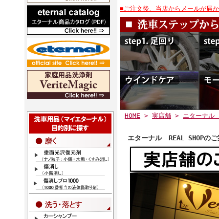
■ご注文後、当店からメールが届
HOME
>
実店舗
>
エターナル 
エターナル REAL SHOPの