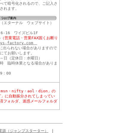
べて暗号化されるので、ご記入さ
されます。
（エターナル ウェブサイト）
6-16 ワイズビル1F
6
（営業電話・営業FAX固くお断り
@ys-factory.com
に出られない場合がありますので
にてお願いします。
～日（定休日：水曜日）
時 臨時休業となる場合がありま
9：00
sn・nifty・aol・dion」の
ダ」に自動振分されてしまってい
済フォルダ、迷惑メールフォルダ
電源（ジャンプスターター）
｜