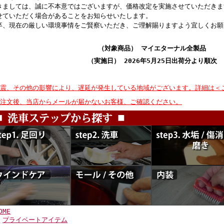
きましては、誠に不本意ではございますが、価格改定を実施させていただきま
せていただく場合があることをお知らせいたします。
卒、現在の厳しい環境事情をご賢察いただき、ご理解賜りますよう宜しくお願
（対象商品） マイエターナル全製品
（実施日） 2026年5月25日出荷分より順次
地震、その他の影響により、遅延が発生している地域がございます。詳細は＜
ご注文後、当店からメールが届かないお客様、ご確認ください。
OME
>
プライベートアイテム