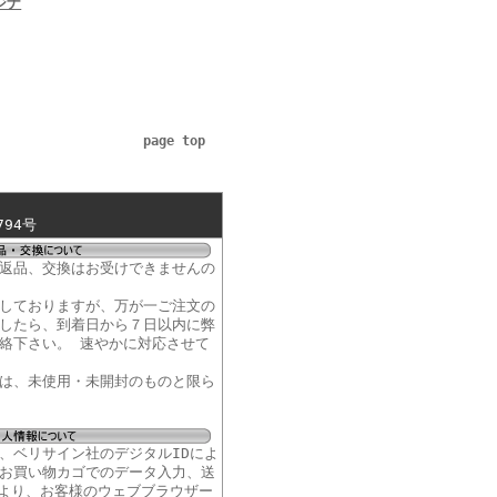
ジナ
page top
94号
返品、交換はお受けできませんの
しておりますが、万が一ご注文の
したら、到着日から７日以内に弊
絡下さい。 速やかに対応させて
は、未使用・未開封のものと限ら
、ベリサイン社のデジタルIDによ
お買い物カゴでのデータ入力、送
により、お客様のウェブブラウザー