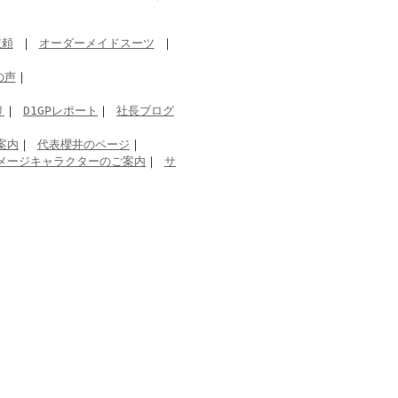
依頼
｜
オーダーメイドスーツ
｜
の声
｜
リ
｜
D1GPレポート
｜
社長ブログ
案内
｜
代表櫻井のページ
｜
メージキャラクターのご案内
｜
サ