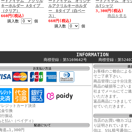
ートアイテム アクリル
ートアイテム オリジナ
ートアイテム オリ
キーホルダー Aタイプ
ルアクリルキーホルダ
ルTシャツ
（クリア）
ー Bタイプ（白ベー
3,300円(税込)
660円(税込)
ス）
商品を見る
660円(税込)
購入数
個
購入数
個
INFORMATION
商標登録：第5169642号 商標登録：第52407
お客様のご都合による
でご了承下さい。
商品管理には十分注意
商品の破損等ございま
社までメールにてご連
いただきます。
返品商品につきまして
クレジットカード決済
せていただきます。
代金引換
銀行振込
当店のお買い物カゴは
あと払い（ペイディ）
り証明されています。
海道…1,300円
信は、SSL暗号通信