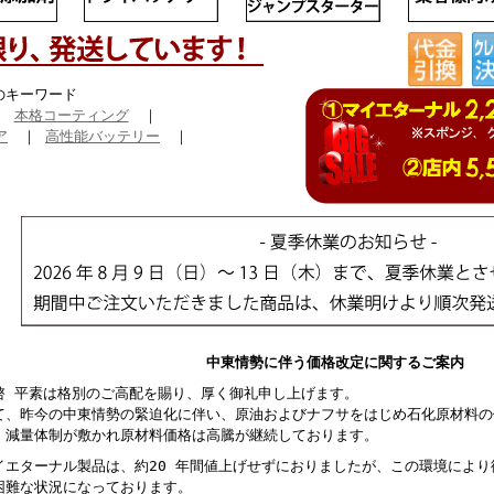
のキーワード
｜
本格コーティング
｜
ア
｜
高性能バッテリー
｜
中東情勢に伴う価格改定に関するご案内
啓 平素は格別のご高配を賜り、厚く御礼申し上げます。
て、昨今の中東情勢の緊迫化に伴い、原油およびナフサをはじめ石化原材料の
、減量体制が敷かれ原材料価格は高騰が継続しております。
イエターナル製品は、約20 年間値上げせずにおりましたが、この環境によ
困難な状況になっております。