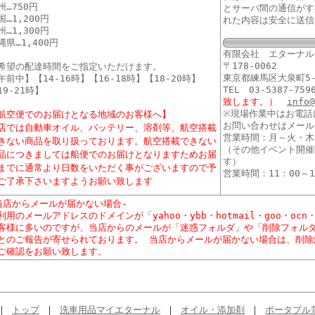
州…750円
とサーバ間の通信がす
国…1,200円
れた内容は安全に送信
州…1,300円
縄県…1,400円
有限会社 エターナル
〒178-0062
希望の配達時間をご指定いただけます。
東京都練馬区大泉町5-
午前中】【14-16時】【16-18時】【18-20時】
TEL 03-5387-759
19-21時】
致します。）
info
※現場作業中はお電話
航空便でのお届けとなる地域のお客様へ】
お問い合わせはメール
店では自動車オイル、バッテリー、溶剤等、航空搭載
営業時間：月～火・木
きない商品を取り扱っております。航空搭載できない
（その他イベント開催
品につきましては船便でのお届けとなりますためお届
す）
までに通常より日数をいただく事がございますので予
営業時間：11：00～1
ご了承下さいますようお願い致します
当店からメールが届かない場合-
利用のメールアドレスのドメインが「yahoo・ybb・hotmail・goo・ocn・m
客様に多いのですが、当店からのメールが「迷惑フォルダ」や「削除フォル
とのご報告が寄せられております。 当店からメールが届かない場合は、削除
ご確認をお願い致します。
｜
トップ
｜
洗車用品マイエターナル
｜
オイル・添加剤
｜
ポータブル