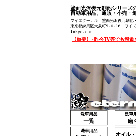
塗面光沢復元剤他シリーズ
自動車用品、通販・小売・
マイエターナル 塗面光沢復元剤他
東京都練馬区大泉町5-6-16 ワイズビル
tokyo.com
【重要】-昨今TV等でも報