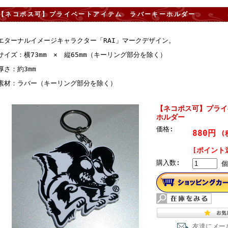
【ネコポス可】プライベートアイテム ラバーキーホルダー
エターナルイメージキャラクター「RAI」マークデザイン。
サイズ：横73mm × 縦65mm（キーリング部分を除く）
厚さ：約3mm
素材：ラバー（キーリング部分を除く）
【ネコポス可】プライ
ホルダー
価格:
880円
(
[ポイント
購入数:
個
友達にメー