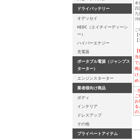
本
四
ドライバッテリー
九
オデッセイ
沖
HEDC（エイチイーディーシ
ご
ー）
【
【
ハイパーエナジー
【
充電器
当
ポータブル電源（ジャンプス
で
商
ターター）
け
エンジンスターター
め
業者様向け商品
-
ご
ボディ
お
インテリア
る
の
ドレスアップ
その他
プライベートアイテム