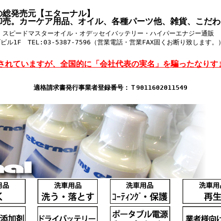
の総発売元【エターナル】
卸売。カーケア用品、オイル、各種パーツ他、雑貨、こだわ
・スピードマスターオイル・オデッセイバッテリー・ハイパーエナジー通販
1F TEL:03-5387-7596（営業電話・営業FAX固くお断り致します。） ht
道されていますが、全国的に「会社代表の実名」を騙ったなりす
適格請求書発行事業者登録番号：Ｔ9011602011549