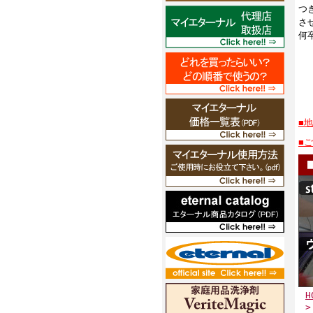
つ
さ
何
■
■
H