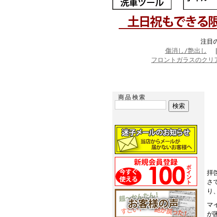
注目
傷消し/艶出し
フロントガラスのクリ
商品検索
拝
さ
り
マ
が