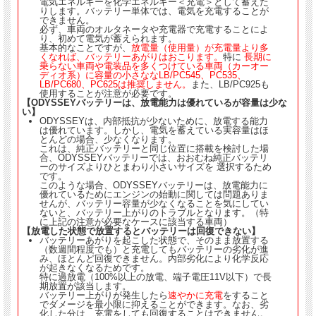
電気エネルギーを化学エネルギー＜充電＞として蓄えた
りします。バッテリー単体では、電気を充電することが
できません。
必ず、車両のオルタネータや充電器で充電することによ
り、初めて電気が蓄えられます。
基本的なことですが、
放電量（使用量）が充電量より多
くなれば、バッテリーあがりはおこります。
特に
長期に
乗らない車両や電装品を多くつけている車両（カーオー
ディオ系）に容量の小さななLB/PC545、PC535、
LB/PC680、PC625は推奨しません。
また、LB/PC925も
使用することが注意が必要です。
【ODYSSEYバッテリーは、放電能力は優れているが容量は少な
い】
ODYSSEYは、内部抵抗が少ないために、放電する能力
は優れています。しかし、電気を蓄えている実容量はほ
とんどの場合、少なくなります。
これは、純正バッテリーと同じ位置に搭載を検討した場
合、ODYSSEYバッテリーでは、おおむね純正バッテリ
ーのサイズよりひとまわり小さいサイズを 選択するため
です。
このような場合、ODYSSEYバッテリーは、放電能力に
当店はオデッセイ （ODYSSEY） ドライバッテリー /HEDC（エイチイーディ
優れているためにエンジンの始動に関しては問題ありま
せんが、バッテリー容量が少なくなることを気にしてい
ーシー） 正規販売代理店です。メーカーからの正規商品のみを扱っておりますの
ないと、バッテリー上がりのトラブルとなります。（特
で安心してご使用い
ただけます。
に上記の注意が必要なケースに該当する車両）
■国内で検査充電を行い出荷しています。
【放電した状態で放置するとバッテリーは回復できない】
■ご購入日から１年間、保障期間です。
バッテリーあがりを起こした状態で、そのまま放置する
（数週間程度でも）と充電してもバッテリーの劣化が進
（使用上の単なる放電（バッテリーあがり）は保証対象外となります。
み、ほとんど回復できません。内部劣化により化学反応
が起きなくなるためです。
※こちらの商品は、発送までに10日程お時間をいただく場合がございます。
特に過放電（100%以上の放電、端子電圧11V以下）で長
※こちらの商品はエターナルポイント発行対象外となります。
期放置が該当します。
バッテリー上がりが発生したら
速やかに充電
をすること
※在庫切れの場合がございます。その場合、こちらより折り返し御連絡させていた
でダメージを最小限に抑えることができます。なお、劣
だきます。
化した分は、充電をしても回復することはできません。