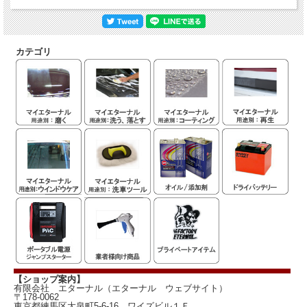
カテゴリ
排気量2500cc以上のストリートユースの車両で 65Ah以上のサイズが標準搭載さ
れ、ナビゲーションシステム、セキュリティなどが装備された車両にはHEDC（エ
イチイーディーシー） P12m （旧：オデッセイ （ODYSSEY） ドライバッ
テリー LB1200） をお勧めいたします。多くの車両の純正バッテリーに一番近いサ
イズです。また、輸入車の場合は オデッセイ （ODYSSEY） ドライバッテリ
ー LB1200 をお勧めします。
高さ188（173）奥行17010時間率42.0Ah5時間率39.5Ah1時間率33.8Ah
HEDC(エイチイーディーシー)
仕様
P12m （旧：LB1200)
サイズ
幅
200
(mm）
高さ（ ）
コールドクランキング電流(CCA）
630A
内は
M6端子使用
5秒クランキング電流（7.2EDO)
1,200A
時
20時
46.0Ah
間率
定電流放
【ショップ案内】
電容量
最大放電可能電流
2,600A
有限会社 エターナル（エターナル ウェブサイト）
〒178-0062
重量
16.0kg
東京都練馬区大泉町5-6-16 ワイズビル１Ｆ