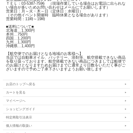
ＴＥＬ：03-5387-7596 （現場作業している場合はお電話に出られな
い場合が多いためお問い合わせはメールにてお願いします）
営業日：月～火・木～日（定休日：水曜日）
端子：DIN JIS M6をお選び下さい。
（その他イベント開催時 臨時休業となる場合があります）
営業時間：11時～19時
※ODYSSEY Ultimateシリーズは、2025年4月でHEDC（エイチイーディーシー）へ
■送料について■
とブランド名が変更となりますが
北海道…1,300円
しばらくの間、混在する場合がありますが、ご了承ください。
本州…750円
四国…1,200円
こちらの商品は、ご注文後のキャンセルをお受けできませんので、予めご了承くだ
九州…1,300円
さい。
沖縄県…1,400円
【航空便でのお届けとなる地域のお客様へ】
当店では自動車オイル、バッテリー、溶剤等、航空搭載できない商品
を取り扱っております。航空搭載できない商品につきましては船便で
のお届けとなりますためお届けまでに通常より日数をいただく事がご
ざいますので予めご了承下さいますようお願い致します
お店のトップへ戻る
カートを見る
マイページへ
ショッピングガイド
特定商取引法表示
個人情報の取扱い